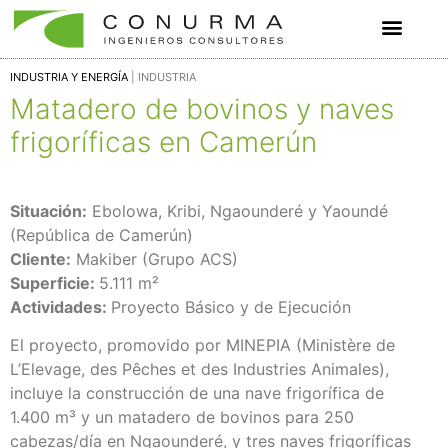
INDUSTRIA Y ENERGÍA
| INDUSTRIA
Matadero de bovinos y naves
frigoríficas en Camerún
Situación:
Ebolowa, Kribi, Ngaounderé y Yaoundé
(República de Camerún)
Cliente:
Makiber (Grupo ACS)
Superficie:
5.111 m²
Actividades:
Proyecto Básico y de Ejecución
El proyecto, promovido por MINEPIA (Ministère de
L’Elevage, des Pêches et des Industries Animales),
incluye la construcción de una nave frigorífica de
1.400 m³ y un matadero de bovinos para 250
cabezas/día en Ngaounderé, y tres naves frigoríficas