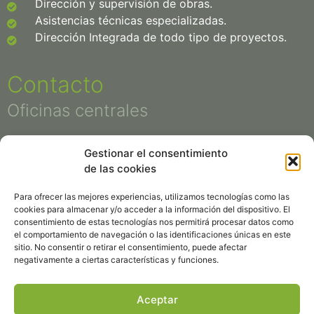
Dirección y supervisión de obras.
Asistencias técnicas especializadas.
Dirección Integrada de todo tipo de proyectos.
Contacto
Oficinas centrales
+34 913 159 017
Gestionar el consentimiento
Calle Orense 16, 1º
de las cookies
28020 Madrid
conurma@conurma.com
Para ofrecer las mejores experiencias, utilizamos tecnologías como las
cookies para almacenar y/o acceder a la información del dispositivo. El
AVISO LEGAL
consentimiento de estas tecnologías nos permitirá procesar datos como
POLÍTICA DE COOKIES
el comportamiento de navegación o las identificaciones únicas en este
POLÍTICA DE PRIVACIDAD
sitio. No consentir o retirar el consentimiento, puede afectar
Políticas de Gestión Integradas
negativamente a ciertas características y funciones.
Mi Sistema de Gestión
Aceptar
CANAL DE DENUNCIAS