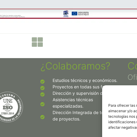
¿Colaboramos?
C
Of
Estudios técnicos y económicos.
Proyectos en todas sus fases.
Dirección y supervisión de obras.
Asistencias técnicas
Para ofrecer las
especializadas.
almacenar y/o ac
Dirección Integrada de todo tipo
tecnologías nos 
de proyectos.
identificaciones 
AVIS
afectar negativa
POLÍ
POLÍ