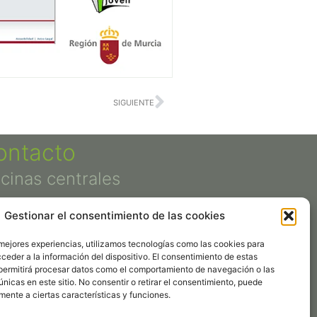
SIGUIENTE
ontacto
icinas centrales
+34 913 159 017
Gestionar el consentimiento de las cookies
Calle Orense 16, 1º
28020 Madrid
 mejores experiencias, utilizamos tecnologías como las cookies para
conurma@conurma.com
ceder a la información del dispositivo. El consentimiento de estas
permitirá procesar datos como el comportamiento de navegación o las
únicas en este sitio. No consentir o retirar el consentimiento, puede
O LEGAL
mente a ciertas características y funciones.
TICA DE COOKIES
TICA DE PRIVACIDAD